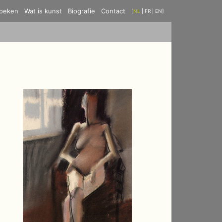
oeken
Wat is kunst
Biografie
Contact
[
NL
|
FR
|
EN
]